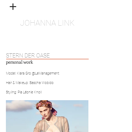
JOHANNA LINK
STERN DER OASE
personal work
Model: Klara Gro @LeManagement
Hair & Makeup: Sascha Wobido
Styling: Pia Léonie Knoll