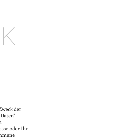
NK
Zweck der
"Daten"
n
esse oder Ihr
nommene