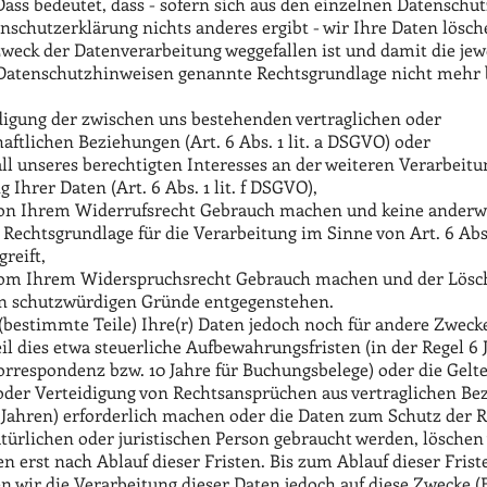
Dass bedeutet, dass - sofern sich aus den einzelnen Datensch
nschutzerklärung nichts anderes ergibt - wir Ihre Daten lösch
weck der Datenverarbeitung weggefallen ist und damit die jewe
Datenschutzhinweisen genannte Rechtsgrundlage nicht mehr b
igung der zwischen uns bestehenden vertraglichen oder
aftlichen Beziehungen (Art. 6 Abs. 1 lit. a DSGVO) oder
ll unseres berechtigten Interesses an der weiteren Verarbeitu
 Ihrer Daten (Art. 6 Abs. 1 lit. f DSGVO),
on Ihrem Widerrufsrecht Gebrauch machen und keine anderw
 Rechtsgrundlage für die Verarbeitung im Sinne von Art. 6 Abs. 1
reift,
om Ihrem Widerspruchsrecht Gebrauch machen und der Lösc
 schutzwürdigen Gründe entgegenstehen.
 (bestimmte Teile) Ihre(r) Daten jedoch noch für andere Zweck
l dies etwa steuerliche Aufbewahrungsfristen (in der Regel 6 
orrespondenz bzw. 10 Jahre für Buchungsbelege) oder die Gel
der Verteidigung von Rechtsansprüchen aus vertraglichen Be
r Jahren) erforderlich machen oder die Daten zum Schutz der 
ürlichen oder juristischen Person gebraucht werden, löschen 
en erst nach Ablauf dieser Fristen. Bis zum Ablauf dieser Frist
n wir die Verarbeitung dieser Daten jedoch auf diese Zwecke (