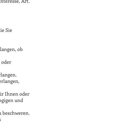
nteresse, Art.
ie Sie
rlangen, ob
r oder
rlangen.
erlangen,
wir Ihnen oder
ngigen und
zu beschweren.
s