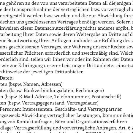
ne gehören zu den von uns verarbeiteten Daten all diejenigen 
 der Inanspruchnahme der vertraglichen bzw. vorvertraglich
bereitgestellt werden bzw. wurden und die zur Abwicklung Ihre
wischen uns geschlossenen Vertrages benötigt werden. Sofern 
inweisen dieser Datenschutzerklärung nichts anderes ergibt, 
rarbeitung Ihrer Daten sowie deren Weitergabe an Dritte auf d
 zur Beantwortung Ihrer Anfragen und/oder zur Erfüllung des
uns geschlossenen Vertrages, zur Wahrung unserer Rechte so
gesetzlicher Pflichten erforderlich und zweckmäßig sind. Welc
forderlich sind, teilen wir Ihnen vor oder im Rahmen der Dat
 wir zur Erbringung unserer Leistungen Drittanbieter einsetze
zhinweise der jeweiligen Drittanbieter.
 Daten:
ten (bspw. Namen, Adressen)
ten (bspw. Bankverbindungsdaten, Rechnungen)
n (bspw. E-Mail-Adresse, Telefonnummer, Postanschrift)
ten (bspw. Vertragsgegenstand, Vertragsdauer)
 Personen: Interessenten, Geschäfts- und Vertragspartner
ngszweck: Abwicklung vertraglicher Leistungen, Kommunikati
ng von Kontaktanfragen, Büro und Organisationsverfahren
lage: Vertragserfüllung und vorvertragliche Anfragen, Art. 6 Ab