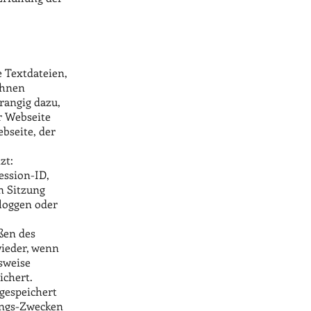
e Textdateien,
Ihnen
rangig dazu,
r Webseite
bseite, der
zt:
ession-ID,
n Sitzung
sloggen oder
ßen des
wieder, wenn
sweise
ichert.
gespeichert
rungs-Zwecken