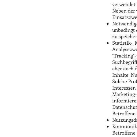
verwendet 
Neben der 
Einsatzzwe
Notwendige
unbedingt 
zu speiche
Statistik-,
Analysezwe
"Tracking"
Suchbegrif
aber auch 
Inhalte, N
Solche Pro
Interessen 
Marketing-
informiere
Datenschut
Betroffene
Nutzungsda
Kommunikat
Betroffene