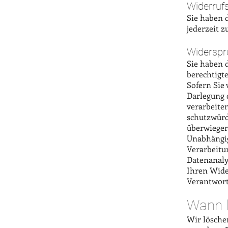
Widerruf
Sie haben d
jederzeit z
Widerspr
Sie haben d
berechtigte
Sofern Sie
Darlegung 
verarbeite
schutzwürd
überwiegen
Unabhängig
Verarbeitu
Datenanaly
Ihren Wide
Verantwort
Wann l
Wir lösche