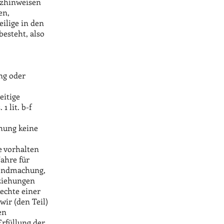
utzhinweisen
en,
ilige in den
esteht, also
ng oder
eitige
 lit. b-f
hung keine
e vorhalten
Jahre für
tendmachung,
ziehungen
Rechte einer
wir (den Teil)
en
Erfüllung der