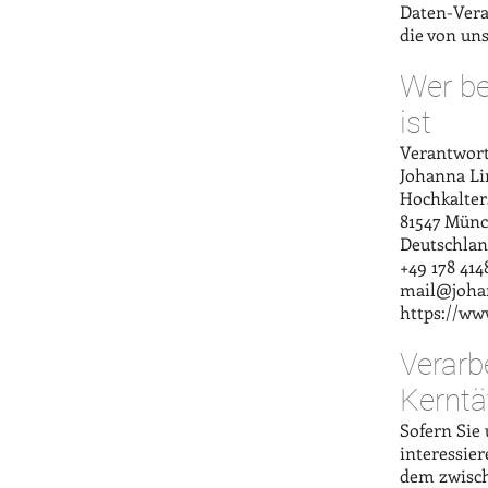
Daten-Vera
die von un
Wer be
ist
Verantwortl
Johanna Li
Hochkalter
81547 Mün
Deutschla
+49 178 414
mail@joha
https://w
Verarb
Kerntä
Sofern Sie
interessie
dem zwisch