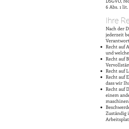
DSGVO, rech
6 Abs. 1 li
Ihre R
Nach der D
jederzeit b
Verantwort
Recht auf 
und welche
Recht auf B
Vervollstä
Recht auf 
Recht auf 
dass wir I
Recht auf 
einem ande
maschinenl
Beschwerde
Zuständig i
Arbeitspla