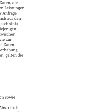
Daten, die
en Leistungen
r Anfrage
sich aus den
beschränkt
iejenigen
 zwischen
wie zur
he Daten
enerhebung
n, gelten die
on sowie
s. 1 lit. b