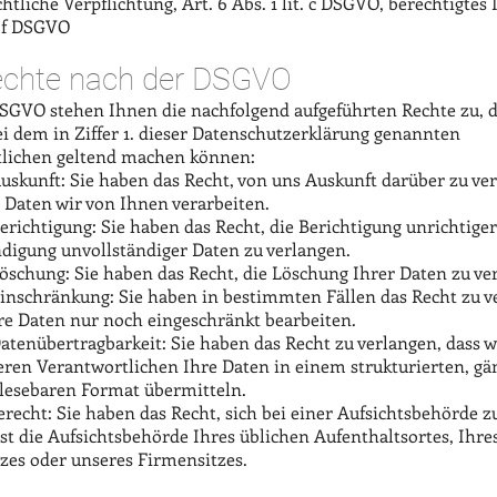
tliche Verpflichtung, Art. 6 Abs. 1 lit. c DSGVO, berechtigtes I
t. f DSGVO
echte nach der DSGVO
SGVO stehen Ihnen die nachfolgend aufgeführten Rechte zu, d
ei dem in Ziffer 1. dieser Datenschutzerklärung genannten
lichen geltend machen können:
Auskunft: Sie haben das Recht, von uns Auskunft darüber zu ve
 Daten wir von Ihnen verarbeiten.
erichtigung: Sie haben das Recht, die Berichtigung unrichtige
ndigung unvollständiger Daten zu verlangen.
Löschung: Sie haben das Recht, die Löschung Ihrer Daten zu ve
Einschränkung: Sie haben in bestimmten Fällen das Recht zu v
hre Daten nur noch eingeschränkt bearbeiten.
Datenübertragbarkeit: Sie haben das Recht zu verlangen, dass 
ren Verantwortlichen Ihre Daten in einem strukturierten, gä
esebaren Format übermitteln.
recht: Sie haben das Recht, sich bei einer Aufsichtsbehörde 
st die Aufsichtsbehörde Ihres üblichen Aufenthaltsortes, Ihre
tzes oder unseres Firmensitzes.