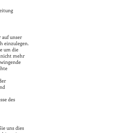
eitung
r auf unser
ch einzulegen.
ie um die
 nicht mehr
 zwingende
chte
der
und
sse des
ie uns dies