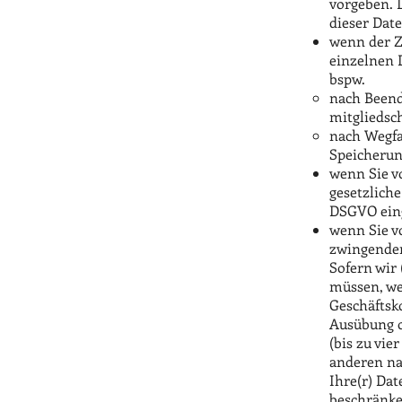
vorgeben. 
dieser Date
wenn der Z
einzelnen 
bspw.
nach Beend
mitgliedsch
nach Wegfa
Speicherung
wenn Sie v
gesetzliche
DSGVO eing
wenn Sie v
zwingenden
Sofern wir
müssen, wei
Geschäftsk
Ausübung o
(bis zu vie
anderen nat
Ihre(r) Dat
beschränke