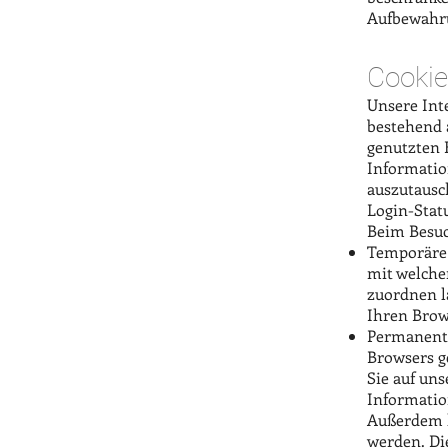
Aufbewahru
Cooki
Unsere Inte
bestehend 
genutzten 
Informatio
auszutausch
Login-Statu
Beim Besuc
Temporäre 
mit welche
zuordnen l
Ihren Brow
Permanente
Browsers g
Sie auf un
Informatio
Außerdem k
werden. Di