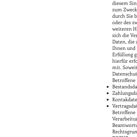
diesem Sin
zum Zwecke
durch Sie 
oder des z
weiteren H
sich die Ve
Daten, die
Ihnen und 
Erfüllung 
hierfür er
mit. Soweit
Datenschut
Betroffene
Bestandsda
Zahlungsda
Kontakdate
Vertragsda
Betroffene
Verarbeitu
Beantwortu
Rechtsgrund