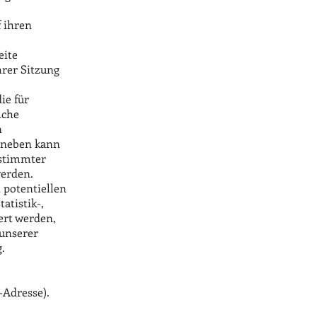
 ihren
eite
hrer Sitzung
ie für
lche
n
Daneben kann
estimmter
werden.
 potentiellen
atistik-,
ert werden,
 unserer
.
-Adresse).